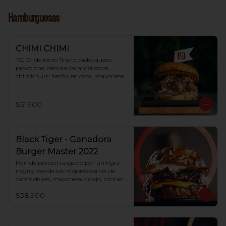
Hamburguesas
CHIMI CHIMI
150 Gr de lomo fino picado, queso 
provolone, cebolla caramelizada, 
chimichurri hecho en casa, mayonesa 
de ajo y pan brioche.
$51.900
Black Tiger - Ganadora
Burger Master 2022
Pan de pretzel rasgado por un tigre 
negro, tres de los mejores cortes de 
carne de res, mayonesa de ajo, tocineta 
ahumada, cebollitas caramelizadas en 
$38.900
reducción de vino, doble queso 
cheddar y salsa tártara.