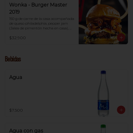
Wonka - Burger Master
2019
150 g de carne de la casa acompañada 
de queso philadelphia, pepper jam 
(Jalea de pimentón hecha en casa), 
cebolla tempura, vegetales frescos y 
$32.900
pan de papa.
Bebidas
Agua
$7.500
Agua con gas