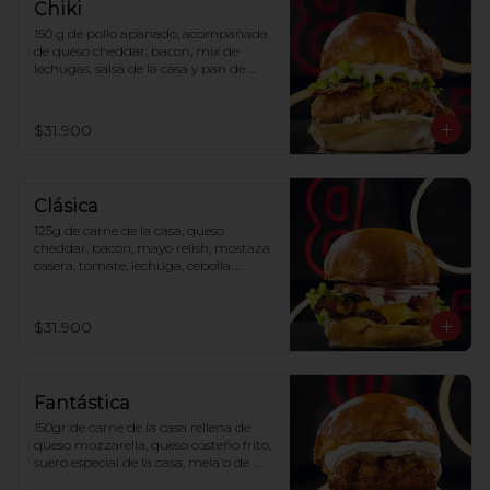
Chiki
150 g de pollo apanado, acompañada 
de queso cheddar, bacon, mix de 
lechugas, salsa de la casa y pan de 
papa.
$31.900
Clásica
125g de carne de la casa, queso 
cheddar, bacon, mayo relish, mostaza 
casera, tomate, lechuga, cebolla 
morada y pan de papa.
$31.900
Fantástica
150gr de carne de la casa rellena de 
queso mozzarella, queso costeño frito, 
suero especial de la casa, mela'o de 
piña y pan de papa.