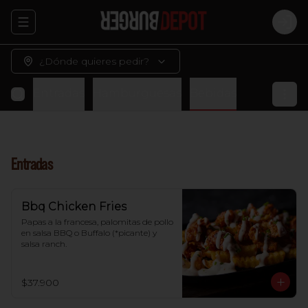
Abrir menu de navegación
Logi
¿Dónde quieres pedir?
Entradas
Hamburguesas
Bebidas
Entradas
Bbq Chicken Fries
Papas a la francesa, palomitas de pollo 
en salsa BBQ o Buffalo (*picante) y 
salsa ranch.
$37.900