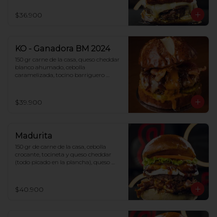
$36.900
KO - Ganadora BM 2024
150 gr carne de la casa, queso cheddar 
blanco ahumado, cebolla 
caramelizada, tocino barriguero 
ahumado, salsa KO, pepinillos 
agridulces y pan pretzel. 
Amablemente, rechazamos cualquier 
$39.900
sustituciones o modificación en este 
ítem.
Madurita
150 gr de carne de la casa, cebolla 
crocante, tocineta y queso cheddar 
(todo picado en la plancha), queso 
philadelphia, plátano maduro, 
verduras, BBQ, salsa de la casa y pan 
de papa.
$40.900