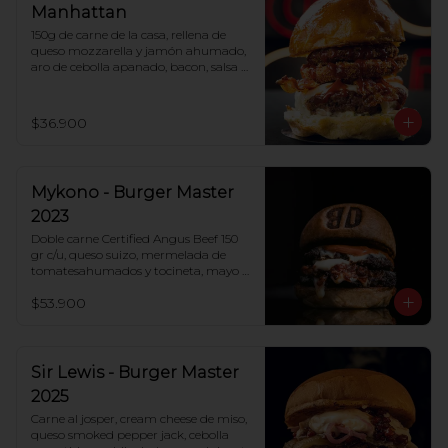
Manhattan
150g de carne de la casa, rellena de 
queso mozzarella y jamón ahumado, 
aro de cebolla apanado, bacon, salsa 
BBQ y pan de papa.
$36.900
Mykono - Burger Master
2023
Doble carne Certified Angus Beef 150 
gr c/u, queso suizo, mermelada de 
tomatesahumados y tocineta, mayo 
trufada, salsa myKOno y pan papa.
$53.900
Sir Lewis - Burger Master
2025
Carne al josper, cream cheese de miso, 
queso smoked pepper jack, cebolla 