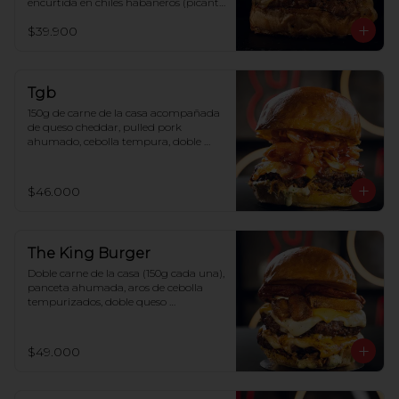
encurtida en chiles habaneros (picante 
leve), mermelada de chorizo español 
$39.900
en whisky black label, alioli de tocino y 
pan de papa.
Tgb
150g de carne de la casa acompañada 
de queso cheddar, pulled pork 
ahumado, cebolla tempura, doble 
tocineta, salsa BBQ en reducción de 
panela y pan de papa.
$46.000
The King Burger
Doble carne de la casa (150g cada una), 
panceta ahumada, aros de cebolla 
tempurizados, doble queso 
mozzarella, doble queso cheddar, 
cebolla crunchy caramelizada, 
reducción de coca cola con whiskey y 
$49.000
pan de papa.