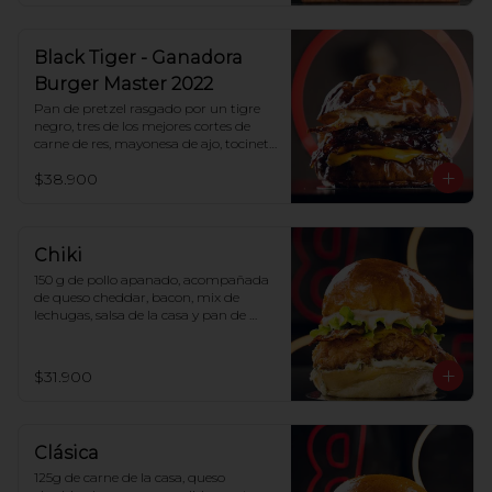
Black Tiger - Ganadora
Burger Master 2022
Pan de pretzel rasgado por un tigre 
negro, tres de los mejores cortes de 
carne de res, mayonesa de ajo, tocineta 
ahumada, cebollitas caramelizadas en 
$38.900
reducción de vino, doble queso 
cheddar y salsa tártara.
Chiki
150 g de pollo apanado, acompañada 
de queso cheddar, bacon, mix de 
lechugas, salsa de la casa y pan de 
papa.
$31.900
Clásica
125g de carne de la casa, queso 