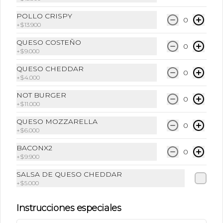
POLLO CRISPY
0
+
$13.900
QUESO COSTEÑO
0
+
$9.000
QUESO CHEDDAR
0
+
$4.000
Conócenos
NOT BURGER
0
Contáctanos
+
$11.000
Términos y condiciones
QUESO MOZZARELLA
0
+
$6.000
Política de privacidad
BACONX2
Redes sociales
0
+
$9.900
SALSA DE QUESO CHEDDAR
Instagram
+
$5.000
Facebook
Instrucciones especiales
Mi cuenta