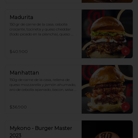
ítem.
Madurita
150 gr de carne de la casa, cebolla 
crocante, tocineta y queso cheddar 
(todo picado en la plancha), queso 
philadelphia, plátano maduro, 
verduras, BBQ, salsa de la casa y pan 
de papa.
$40.900
Manhattan
150g de carne de la casa, rellena de 
queso mozzarella y jamón ahumado, 
aro de cebolla apanado, bacon, salsa 
BBQ y pan de papa.
$36.900
Mykono - Burger Master
2023