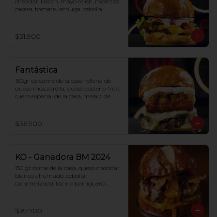
cheddar, bacon, mayo relish, mostaza 
casera, tomate, lechuga, cebolla 
morada y pan de papa.
$31.900
Fantástica
150gr de carne de la casa rellena de 
queso mozzarella, queso costeño frito, 
suero especial de la casa, mela'o de 
piña y pan de papa.
$36.900
KO - Ganadora BM 2024
150 gr carne de la casa, queso cheddar 
blanco ahumado, cebolla 
caramelizada, tocino barriguero 
ahumado, salsa KO, pepinillos 
agridulces y pan pretzel. 
Amablemente, rechazamos cualquier 
$39.900
sustituciones o modificación en este 