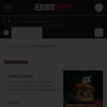
Abrir menu de navegación
Logi
¿Dónde quieres pedir?
Hamburguesas
Burger Depot
Hamburguesas
Hamburguesas
CHIMI CHIMI
150 Gr de lomo fino picado, queso 
provolone, cebolla caramelizada, 
chimichurri hecho en casa, mayonesa 
de ajo y pan brioche.
$51.900