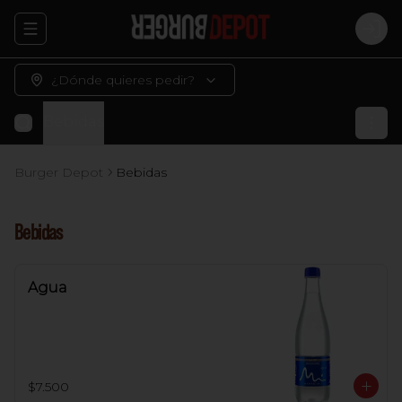
Abrir menu de navegación
Logi
¿Dónde quieres pedir?
Bebidas
Burger Depot
Bebidas
Bebidas
Agua
$7.500