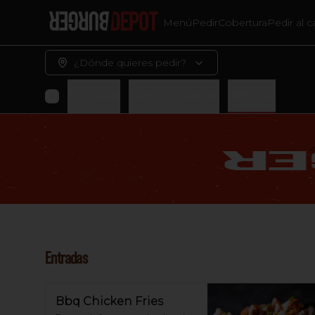
Menú
Pedir
Cobertura
Pedir al c
¿Dónde quieres pedir?
Entradas
Hamburguesas
Bebidas
Entradas
Bbq Chicken Fries