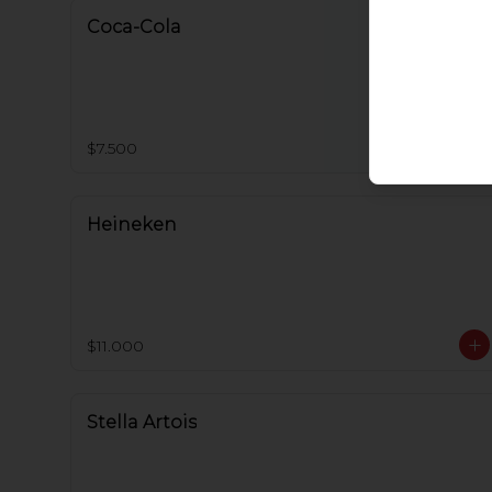
Coca-Cola
$7.500
Heineken
$11.000
Stella Artois