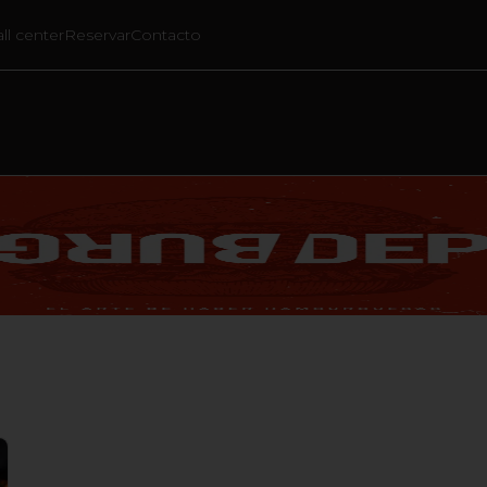
all center
Reservar
Contacto