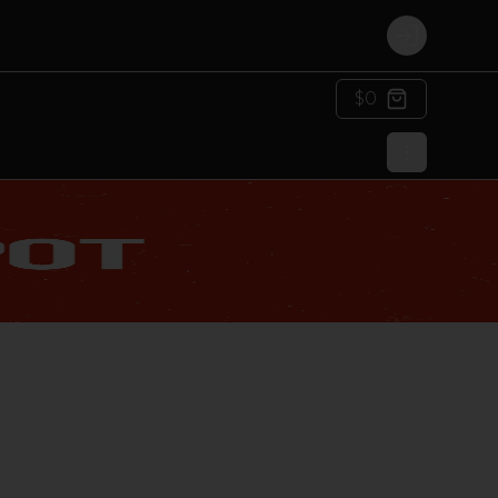
Login
$0