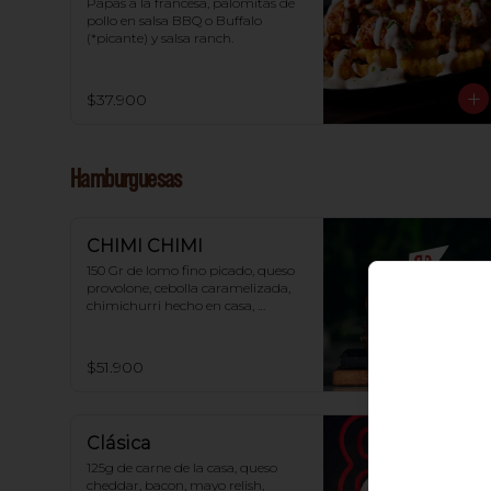
Papas a la francesa, palomitas de 
pollo en salsa BBQ o Buffalo 
(*picante) y salsa ranch.
$37.900
Hamburguesas
CHIMI CHIMI
150 Gr de lomo fino picado, queso 
provolone, cebolla caramelizada, 
chimichurri hecho en casa, 
mayonesa de ajo y pan brioche.
$51.900
Clásica
125g de carne de la casa, queso 
cheddar, bacon, mayo relish, 