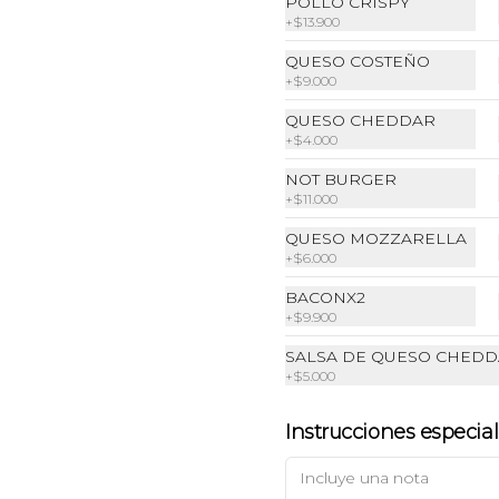
POLLO CRISPY
+
$13.900
QUESO COSTEÑO
+
$9.000
QUESO CHEDDAR
+
$4.000
NOT BURGER
+
$11.000
QUESO MOZZARELLA
+
$6.000
BACONX2
+
$9.900
Agua con gas
SALSA DE QUESO CHED
+
$5.000
Instrucciones especia
$6.500