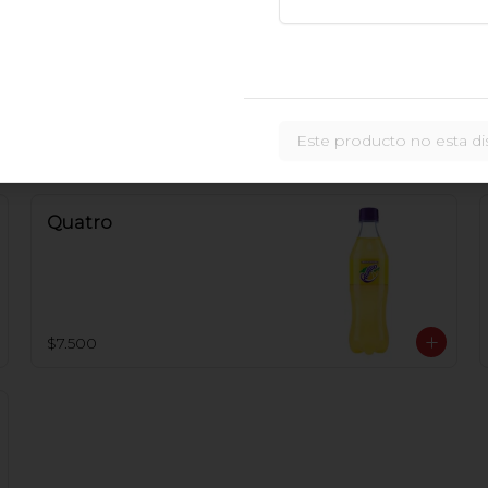
Coca-Cola Zero
Este producto no esta di
$7.500
Quatro
$7.500