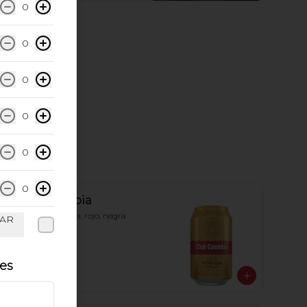
0
0
0
0
0
0
Club Colombia
Elige sabor: Dorada, rojo, negra
DAR
les
$10.900