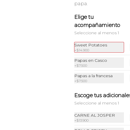
frito, suero especial de la casa, 
papa.
mela'o de piña y pan de papa.
Elige tu
$36.900
acompañamiento
Seleccione al menos 1
Manhattan
Sweet Potatoes
150g de carne de la casa, rellena de 
+
$14.900
queso mozzarella y jamón 
ahumado, aro de cebolla 
apanado, bacon, salsa BBQ y pan 
Papas en Casco
de papa.
+
$7.500
$36.900
Papas a la francesa
+
$7.500
Tgb
Escoge tus adicionale
150g de carne de la casa 
Seleccione al menos 1
acompañada de queso cheddar, 
pulled pork ahumado, cebolla 
tempura, doble tocineta, salsa 
CARNE AL JOSPER
BBQ en reducción de panela y pan 
+
$13.900
de papa.
$46.000